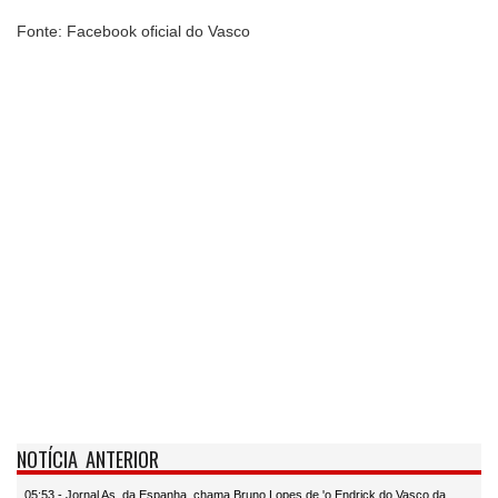
Fonte: Facebook oficial do Vasco
NOTÍCIA ANTERIOR
05:53 - Jornal As, da Espanha, chama Bruno Lopes de 'o Endrick do Vasco da