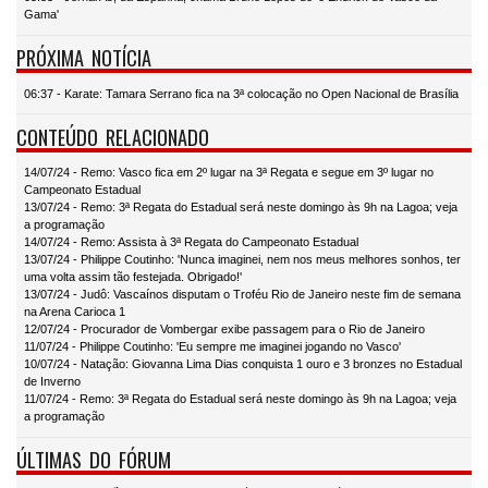
Gama'
PRÓXIMA NOTÍCIA
06:37 - Karate: Tamara Serrano fica na 3ª colocação no Open Nacional de Brasília
CONTEÚDO RELACIONADO
14/07/24 - Remo: Vasco fica em 2º lugar na 3ª Regata e segue em 3º lugar no
Campeonato Estadual
13/07/24 - Remo: 3ª Regata do Estadual será neste domingo às 9h na Lagoa; veja
a programação
14/07/24 - Remo: Assista à 3ª Regata do Campeonato Estadual
13/07/24 - Philippe Coutinho: 'Nunca imaginei, nem nos meus melhores sonhos, ter
uma volta assim tão festejada. Obrigado!'
13/07/24 - Judô: Vascaínos disputam o Troféu Rio de Janeiro neste fim de semana
na Arena Carioca 1
12/07/24 - Procurador de Vombergar exibe passagem para o Rio de Janeiro
11/07/24 - Philippe Coutinho: 'Eu sempre me imaginei jogando no Vasco'
10/07/24 - Natação: Giovanna Lima Dias conquista 1 ouro e 3 bronzes no Estadual
de Inverno
11/07/24 - Remo: 3ª Regata do Estadual será neste domingo às 9h na Lagoa; veja
a programação
ÚLTIMAS DO FÓRUM