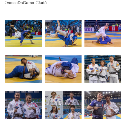
#VascoDaGama #Judô