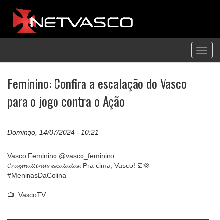
Toggl
navig
Feminino: Confira a escalação do Vasco
para o jogo contra o Ação
Domingo, 14/07/2024 - 10:21
Vasco Feminino @vasco_feminino
𝓒𝓻𝓾𝔃𝓶𝓪𝓵𝓽𝓲𝓷𝓪𝓼 𝓮𝓼𝓬𝓪𝓵𝓪𝓭𝓪𝓼. Pra cima, Vasco! ☑️💢
#MeninasDaColina
📺: VascoTV