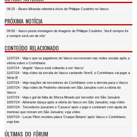
08:25 - Álvaro Miranda relembra início de Philippe Coutinho no Vasco
PRÓXIMA NOTÍCIA
09:00 - Vasco posta montagem de imagens de Philippe Coutinho: 'Você sempre foi
e sempre será um de nós'
CONTEÚDO RELACIONADO
11/07/24 - Veja o que os jogadores do Vasco escreveram nas redes sociais após a
vitória sobre o Corinthians
11/07/24 - Vegetti: 'Vasco está voltando a ser Vasco'
11/07/24 - Veja vídeo da torcida do Vasco cantando 'Arerê, o Corinthians vai jogar a
Série B'
11/07/24 - Veja reações de torcedores do Corinthians com a derrota para o Vasco
10/07/24 - Veja vídeo de Pedrinho vibrando em São Januário com a vitória do
Vasco
11/07/24 - Veja o gol de falta de Sforza filmado por torcedor em São Januário
10/07/24 - Almirante dança após a vitória do Vasco em São Januário; veja vídeo
10/07/24 - Torcedores puxaram o 'Casaca' após o jogo e contaram com ajuda de
meninas que moram em São Januário; veja vídeo
10/07/24 - Lucas Piton recebeu placa 'Craque Betano' após Vasco x Corinthians;
veja foto
ÚLTIMAS DO FÓRUM