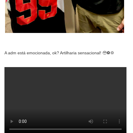
A adm está emocionada, ok? Artilharia sensacional! 🥹⚽️💢