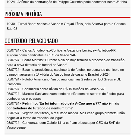
19:24 - Anúncio da contratação de Philippe Coutinho pode acontecer nesta 3ª-feira
PRÓXIMA NOTÍCIA
19:30 - Futsal Base: Assista a Vasco x Grajaú Tênis, pela Seletiva para o Carioca
Sub-08
CONTEÚDO RELACIONADO
08/07/24 - Carlos Amodeo, ex-Coritiba, e Alexandre Leitão, ex-Athletico-PR,
surgem como candidatos a CEO da Vasco SAF
08/07/24 - Pedro Martins: 'Durante o dia de hoje termino o processo de transição
para a nova diretoria de futebol no Vasco'
08/07/24 - Base na presidência, na diretoria de futebol, no comando técnico e no
campo marcaram a 1ª vitória do Vasco fora de casa no Brasileiro 2024
08/07/24 - Futebol Americano: Vasco anuncia mais 2 reforços: DB Greus e DE
Camacho
05/07/24 - Consultoria cobra dívida de R$ 15 milhões da Vasco SAF
05/07/24 - Marcelo Sant'anna vem tendo reunião com os setores do futebol para
conhecer os processos
05/07/24 -
Pedrinho: 'Eu fui informado pela A-Cap que a 777 não é mais
controladora do futebol, de nenhum time'
03/07/24 - Vegetti: 'No futebol, o resultado manda. Mas esse grupo prometeu não
negociar a forma de trabalho, de jogar'
03/07/24 - Conversas com Gabriel Lima esfriam e busca por CEO da SAF do
Vasco segue