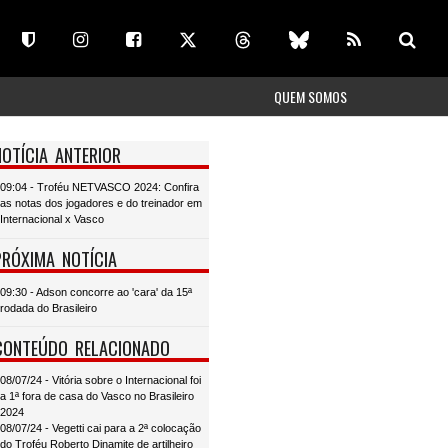
QUEM SOMOS
NOTÍCIA ANTERIOR
09:04 - Troféu NETVASCO 2024: Confira
as notas dos jogadores e do treinador em
Internacional x Vasco
PRÓXIMA NOTÍCIA
09:30 - Adson concorre ao 'cara' da 15ª
rodada do Brasileiro
CONTEÚDO RELACIONADO
08/07/24 - Vitória sobre o Internacional foi
a 1ª fora de casa do Vasco no Brasileiro
2024
08/07/24 - Vegetti cai para a 2ª colocação
do Troféu Roberto Dinamite de artilheiro