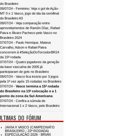
do Brasileiro
08/07/24 - Feminino: Veja o gol de Ação-
MT 0 x 1 Vasco, jogo de ida da semifinal
do Brasileiro A3
08/07/24 - Veja comparação entre
aproveitamentos de Ramón Díaz, Rafael
Paiva e Álvaro Pacheco pelo Vasco no
Brasileiro 2024
07/07/24 - Paulo Henrique, Mateus
Carvalho, Adson e Rafael Paiva
concorrem à #SeleçãoDoTorcedorBR24
da 15ª rodada
07/07/24 - Quatro jogadores da geração
da base vascaína de 2005 já
participaram de gols no Brasileiro
08/07/24 - Vasco fica invicto por 3 jogos
pela 1ª vez após 15 rodadas no Brasileiro
07/07/24 -
Vasco termina a 15ª rodada
do Brasileiro na 13ª colocação e a 1
ponto da zona da Sul-Americana
07/07/24 - Confira a súmula de
Internacional 1 x 2 Vasco, pelo Brasileiro
ÚLTIMAS DO FÓRUM