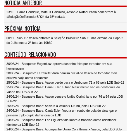
NOTÍCIA ANTERIOR
23:16 - Paulo Henrique, Mateus Carvalho, Adson e Rafael Paiva concorrem à
#SeleçãoDoTorcedorBR24 da 15ª rodada
PRÓXIMA NOTÍCIA
00:11 - Sub-15: Vasco enfrenta a Seleção Brasileira Sub-15 nas oitavas da Copa 2
de Julho nesta 2ª-feira às 10h30
CONTEÚDO RELACIONADO
30/06/24 - Basquete: Eugeniusz aprova desenho feito por torcedor em sua
homenagem
30/06/24 - Basquete: EstrelaBet dará camisa oficial do Vasco ao torcedor mais
criativo; veja como concorrer
25/06/24 - Basquete Base: Vasco perde para o Urubu por 71 a 65 pela LDB Sub-22
25/06/24 - Basquete Base: Cauã Euler e Juan Nascimento são os destaques do
Vasco na LDB Sub-22
24/06/24 - Basquete Base: Vasco vence o União Corinthians por 76 a 54 pela LDB
Sub-22
25/06/24 - Basquete Base: Assista a Vasco x Urubu, pela LDB Sub-22
24/06/24 - Basquete Base: Cauã Euler ficou a um roubo de bola de alcançar o
primeiro triplo-duplo da história da LDB
24/06/24 - Basquete Base: Léo Figueiró fala sobre o trabalho como orientador
técnico da LDB Sub-22
24/06/24 - Basquete Base: Acompanhe União Corinthians x Vasco, pela LDB Sub-