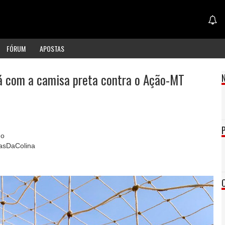
FÓRUM
APOSTAS
á com a camisa preta contra o Ação-MT
no
nasDaColina