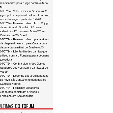
relacionadas para o jogo contra o Ação-
MT
06/07/24 - Vôlei Feminino: Vasco faz 2
jogos pelo campeonato infanto A da Liverj
neste domingo a partir das 12h40
06/07/24 - Feminino: Vasco faz o 1º jogo
da semifinal do Brasileiro A3 neste
sábado às 17h contra o Ação-MT em
Cuiabá com TV Brasil
05/07/24 - Feminino: Vasco posta vídeo
da viagem do elenco para Cuiabá para
disputa da semifinal do Brasileiro A3
04/07/24 - Léo Jardim deu camisa que
utilizou contra o Fortaleza para pequena
torcedora
04/07/24 - Confira alguns dos últimos
jogadores que vestiram a camisa 11 do
Vasco
04/07/24 - Desenho das arquibancadas
do novo São Januário homenageia os
Camisas Negras
04/07/24 - Feminino: Jogadoras
vascaínas assistiram a Vasco x
Fortaleza em São Januário
ÚLTIMAS DO FÓRUM