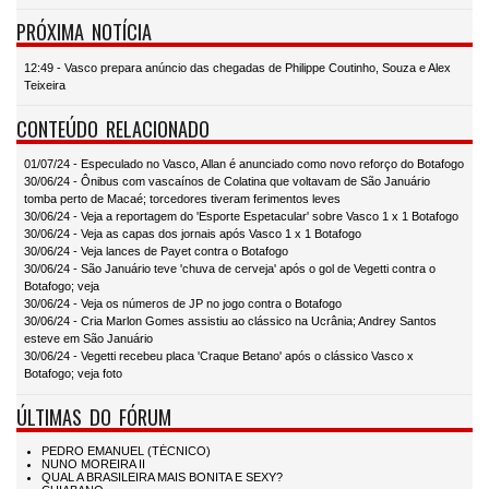
PRÓXIMA NOTÍCIA
12:49 - Vasco prepara anúncio das chegadas de Philippe Coutinho, Souza e Alex
Teixeira
CONTEÚDO RELACIONADO
01/07/24 - Especulado no Vasco, Allan é anunciado como novo reforço do Botafogo
30/06/24 - Ônibus com vascaínos de Colatina que voltavam de São Januário
tomba perto de Macaé; torcedores tiveram ferimentos leves
30/06/24 - Veja a reportagem do 'Esporte Espetacular' sobre Vasco 1 x 1 Botafogo
30/06/24 - Veja as capas dos jornais após Vasco 1 x 1 Botafogo
30/06/24 - Veja lances de Payet contra o Botafogo
30/06/24 - São Januário teve 'chuva de cerveja' após o gol de Vegetti contra o
Botafogo; veja
30/06/24 - Veja os números de JP no jogo contra o Botafogo
30/06/24 - Cria Marlon Gomes assistiu ao clássico na Ucrânia; Andrey Santos
esteve em São Januário
30/06/24 - Vegetti recebeu placa 'Craque Betano' após o clássico Vasco x
Botafogo; veja foto
ÚLTIMAS DO FÓRUM