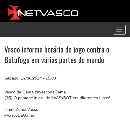
Toggl
navig
Vasco informa horário do jogo contra o
Botafogo em várias partes do mundo
Sábado, 29/06/2024 - 15:03
Vasco da Gama @VascodaGama
⏰🌎 O pontapé inicial de #VASxBOT em diferentes fusos!
#TimeZonesVasco
#VascoDaGama