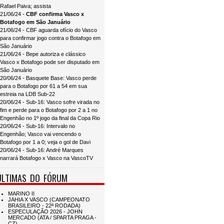
Rafael Paiva; assista
21/06/24 -
CBF confirma Vasco x
Botafogo em São Januário
21/06/24 - CBF aguarda ofício do Vasco
para confirmar jogo contra o Botafogo em
São Januário
21/06/24 - Bepe autoriza e clássico
Vasco x Botafogo pode ser disputado em
São Januário
20/06/24 - Basquete Base: Vasco perde
para o Botafogo por 61 a 54 em sua
estreia na LDB Sub-22
20/06/24 - Sub-16: Vasco sofre virada no
fim e perde para o Botafogo por 2 a 1 no
Engenhão no 1º jogo da final da Copa Rio
20/06/24 - Sub-16: Intervalo no
Engenhão; Vasco vai vencendo o
Botafogo por 1 a 0; veja o gol de Davi
20/06/24 - Sub-16: André Marques
narrará Botafogo x Vasco na VascoTV
ÚLTIMAS DO FÓRUM