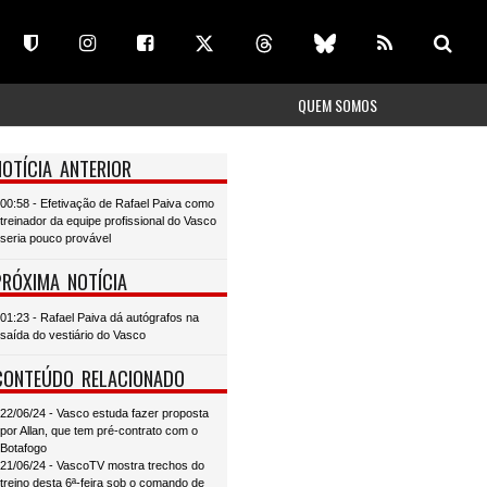
QUEM SOMOS
NOTÍCIA ANTERIOR
00:58 - Efetivação de Rafael Paiva como
treinador da equipe profissional do Vasco
seria pouco provável
PRÓXIMA NOTÍCIA
01:23 - Rafael Paiva dá autógrafos na
saída do vestiário do Vasco
CONTEÚDO RELACIONADO
22/06/24 - Vasco estuda fazer proposta
por Allan, que tem pré-contrato com o
Botafogo
21/06/24 - VascoTV mostra trechos do
treino desta 6ª-feira sob o comando de