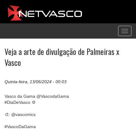
Toggl
navig
Veja a arte de divulgação de Palmeiras x
Vasco
Quinta-feira, 13/06/2024 - 00:03
Vasco da Gama @VascodaGama
#DiaDeVasco 💢
🎨: @vascomics
#VascoDaGama