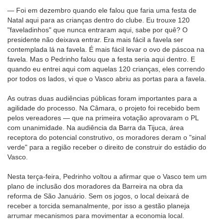
— Foi em dezembro quando ele falou que faria uma festa de
Natal aqui para as crianças dentro do clube. Eu trouxe 120
"faveladinhos" que nunca entraram aqui, sabe por quê? O
presidente não deixava entrar. Era mais fácil a favela ser
contemplada lá na favela. É mais fácil levar o ovo de páscoa na
favela. Mas o Pedrinho falou que a festa seria aqui dentro. E
quando eu entrei aqui com aquelas 120 crianças, eles correndo
por todos os lados, vi que o Vasco abriu as portas para a favela.
As outras duas audiências públicas foram importantes para a
agilidade do processo. Na Câmara, o projeto foi recebido bem
pelos vereadores — que na primeira votação aprovaram o PL
com unanimidade. Na audiência da Barra da Tijuca, área
receptora do potencial construtivo, os moradores deram o "sinal
verde" para a região receber o direito de construir do estádio do
Vasco.
Nesta terça-feira, Pedrinho voltou a afirmar que o Vasco tem um
plano de inclusão dos moradores da Barreira na obra da
reforma de São Januário. Sem os jogos, o local deixará de
receber a torcida semanalmente, por isso a gestão planeja
arrumar mecanismos para movimentar a economia local.