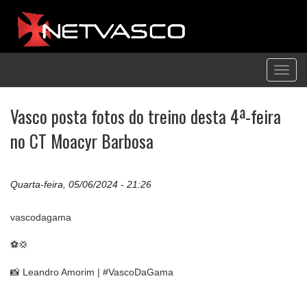
Toggl
navig
Vasco posta fotos do treino desta 4ª-feira
no CT Moacyr Barbosa
Quarta-feira, 05/06/2024 - 21:26
vascodagama
⚽️💢
📸 Leandro Amorim | #VascoDaGama