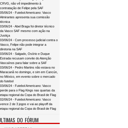
CRVG, não vê impedimento à
contratação de Felipe pela SAF
05/06/24 - Futebol Americano: Vasco
Almirantes apresenta sua comissão
técnica
03/06/24 - Abel Braga foi diretor técnico
da Vasco SAF mesmo com ação na
Justiça
03/06/24 - Com processo judicial contra o
Vasco, Felipe não pode integrar a
diretoria na SAF
03/06/24 - Salgado, Osório e Duque
Estrada recusam convite do Atenção
Vascaínos para falar sobre a SAF
03/06/24 - Pedro Martins não estava no
Maracanã no domingo, e sim em Cancún,
no México, em evento sobre o mercado
do futebol
03/06/24 - Futebol Americano: Vasco
perde para o Flag Kings nas quartas da
etapa regional da Copa do Brasil de Flag
02/06/24 - Futebol Americano: Vasco
vence 2 de 3 jogos e vai ao playoff da
etapa regional da Copa do Brasil de Flag
ÚLTIMAS DO FÓRUM