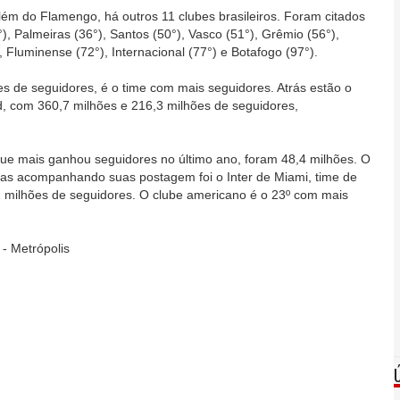
lém do Flamengo, há outros 11 clubes brasileiros. Foram citados
), Palmeiras (36°), Santos (50°), Vasco (51°), Grêmio (56°),
, Fluminense (72°), Internacional (77°) e Botafogo (97°).
s de seguidores, é o time com mais seguidores. Atrás estão o
, com 360,7 milhões e 216,3 milhões de seguidores,
ue mais ganhou seguidores no último ano, foram 48,4 milhões. O
as acompanhando suas postagem foi o Inter de Miami, time de
 milhões de seguidores. O clube americano é o 23º com mais
- Metrópolis