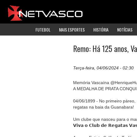
FUTEBOL
MAIS ESPORTES
HISTÓRIA
NOTÍCIAS
Remo: Há 125 anos, Va
Terça-feira, 04/06/2024 - 02:30
Memória Vascaína @HenriqueH
A MEDALHA DE PRATA CONQUI
04/06/1899 - No primeiro páreo, n
regatas na baia da Guanabara!
Um clube que nasceu para o mar 
𝗩𝗶𝘃𝗮 𝗼 𝗖𝗹𝘂𝗯 𝗱𝗲 𝗥𝗲𝗴𝗮𝘁𝗮𝘀 𝗩𝗮