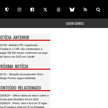
QUEM SOMOS
NOTÍCIA ANTERIOR
02:08 - Athletico-PR, organizada
Fanáticos e CBF são condenados a
pagar R$ 300 mil por confrontos em jogo
do Vasco em 2013 em Joiville
PRÓXIMA NOTÍCIA
02:51 - Situação do preparador físico
Diego Pereira segue indefinida
CONTEÚDO RELACIONADO
03/06/24 - Última vitória do Vasco sobre o
Urubu pelo Brasileiro foi em 2015
02/06/24 - Remo: Vasco fica em 3º lugar
na 2ª regata e está em 3º no Estadual