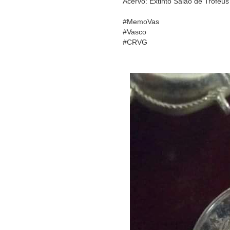
Acervo: Extinto Salão de Trofé
#MemoVas
#Vasco
#CRVG