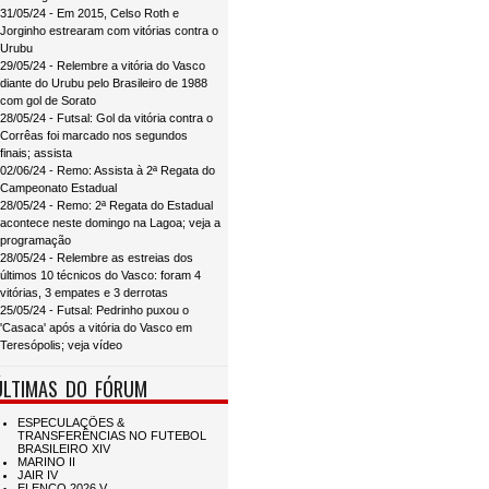
31/05/24 - Em 2015, Celso Roth e
Jorginho estrearam com vitórias contra o
Urubu
29/05/24 - Relembre a vitória do Vasco
diante do Urubu pelo Brasileiro de 1988
com gol de Sorato
28/05/24 - Futsal: Gol da vitória contra o
Corrêas foi marcado nos segundos
finais; assista
02/06/24 - Remo: Assista à 2ª Regata do
Campeonato Estadual
28/05/24 - Remo: 2ª Regata do Estadual
acontece neste domingo na Lagoa; veja a
programação
28/05/24 - Relembre as estreias dos
últimos 10 técnicos do Vasco: foram 4
vitórias, 3 empates e 3 derrotas
25/05/24 - Futsal: Pedrinho puxou o
'Casaca' após a vitória do Vasco em
Teresópolis; veja vídeo
ÚLTIMAS DO FÓRUM