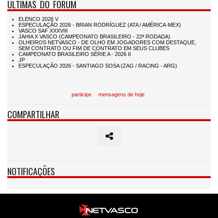
ÚLTIMAS DO FÓRUM
participe
mensagens de hoje
COMPARTILHAR
NOTIFICAÇÕES