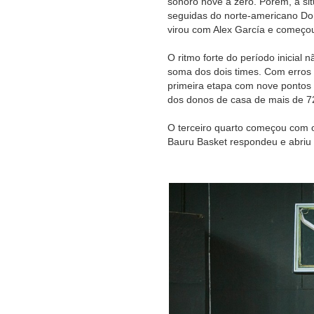
sonoro nove a zero. Porém, a sit
seguidas do norte-americano Don
virou com Alex García e começou
O ritmo forte do período inicial
soma dos dois times. Com erros 
primeira etapa com nove pontos 
dos donos de casa de mais de 72
O terceiro quarto começou com 
Bauru Basket respondeu e abriu a