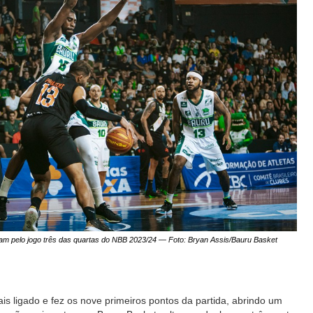
am pelo jogo três das quartas do NBB 2023/24 — Foto: Bryan Assis/Bauru Basket
 ligado e fez os nove primeiros pontos da partida, abrindo um