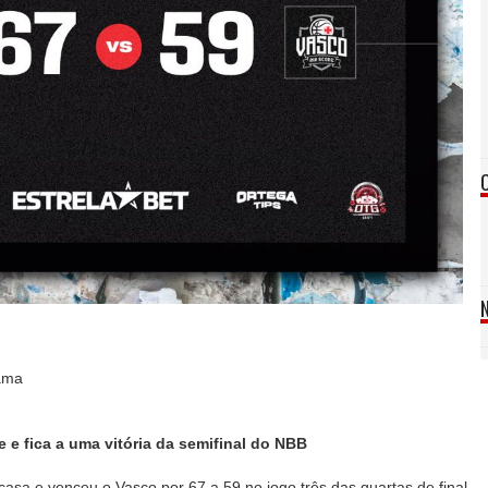
ama
e e fica a uma vitória da semifinal do NBB
 casa e venceu o Vasco por 67 a 59 no jogo três das quartas de final