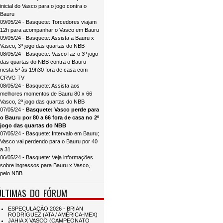
inicial do Vasco para o jogo contra o
Bauru
09/05/24 - Basquete: Torcedores viajam
12h para acompanhar o Vasco em Bauru
09/05/24 - Basquete: Assista a Bauru x
Vasco, 3º jogo das quartas do NBB
08/05/24 - Basquete: Vasco faz o 3º jogo
das quartas do NBB contra o Bauru
nesta 5ª às 19h30 fora de casa com
CRVG TV
08/05/24 - Basquete: Assista aos
melhores momentos de Bauru 80 x 66
Vasco, 2º jogo das quartas do NBB
07/05/24 -
Basquete: Vasco perde para
o Bauru por 80 a 66 fora de casa no 2º
jogo das quartas do NBB
07/05/24 - Basquete: Intervalo em Bauru;
Vasco vai perdendo para o Bauru por 40
a 31
06/05/24 - Basquete: Veja informações
sobre ingressos para Bauru x Vasco,
pelo NBB
ÚLTIMAS DO FÓRUM