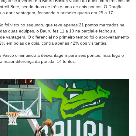
uação se inverteu e o Bauru Basket voltou ao duelo com três cestas
trell Brite, sendo duas de três e uma de dois pontos. O Dragão
 a abrir vantagem, fechando o primeiro quarto em 25 a 17.
 não foi visto no segundo, que teve apenas 21 pontos marcados na
das duas equipes, o Bauru fez 11 a 10 na parcial e fechou a
de vantagem. O diferencial no primeiro tempo foi o aproveitamento
% em bolas de dois, contra apenas 42% dos visitantes.
o Vasco diminuindo a desvantagem para seis pontos, mas logo o
 maior diferença da partida: 14 tentos.