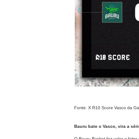
Fonte: X R10 Score Vasco da G
Bauru bate o Vasco, vira a séri
O Bauru Basket fez valer o fator