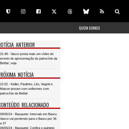
QUEM SOMOS
NOTÍCIA ANTERIOR
21:48 - Vasco posta mais um vídeo do
evento de apresentação do patrocínio da
Betfair; veja
PRÓXIMA NOTÍCIA
22:02 - Keiller, Paulinho, Léo, Vegetti e
Maicon posam com uniformes com
patrocínio da Betfair
CONTEÚDO RELACIONADO
09/05/24 - Basquete: Intervalo em Bauru;
Vasco vai perdendo para o Bauru por 36
a 37
09/05/24 - Basquete: Confira o quinteto