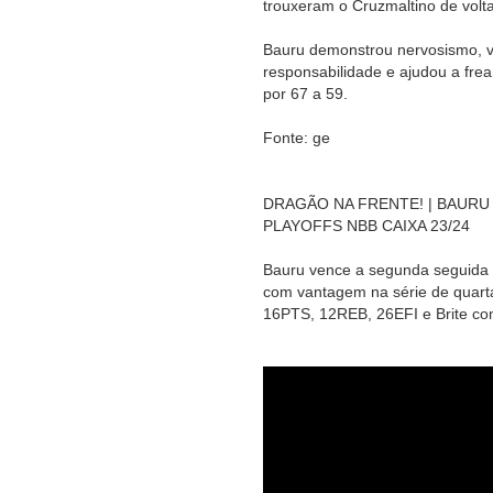
trouxeram o Cruzmaltino de volta
Bauru demonstrou nervosismo, vi
responsabilidade e ajudou a frea
por 67 a 59.
Fonte: ge
DRAGÃO NA FRENTE! | BAURU 
PLAYOFFS NBB CAIXA 23/24
Bauru vence a segunda seguida n
com vantagem na série de quarta
16PTS, 12REB, 26EFI e Brite c