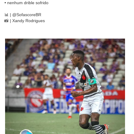
• nenhum drible sofrido
📊 | @SofascoreBR
📸 | Xandy Rodrigues