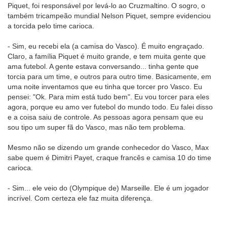
Piquet, foi responsável por levá-lo ao Cruzmaltino. O sogro, o
também tricampeão mundial Nelson Piquet, sempre evidenciou
a torcida pelo time carioca.
- Sim, eu recebi ela (a camisa do Vasco). É muito engraçado.
Claro, a família Piquet é muito grande, e tem muita gente que
ama futebol. A gente estava conversando... tinha gente que
torcia para um time, e outros para outro time. Basicamente, em
uma noite inventamos que eu tinha que torcer pro Vasco. Eu
pensei: "Ok. Para mim está tudo bem". Eu vou torcer para eles
agora, porque eu amo ver futebol do mundo todo. Eu falei disso
e a coisa saiu de controle. As pessoas agora pensam que eu
sou tipo um super fã do Vasco, mas não tem problema.
Mesmo não se dizendo um grande conhecedor do Vasco, Max
sabe quem é Dimitri Payet, craque francês e camisa 10 do time
carioca.
- Sim... ele veio do (Olympique de) Marseille. Ele é um jogador
incrível. Com certeza ele faz muita diferença.