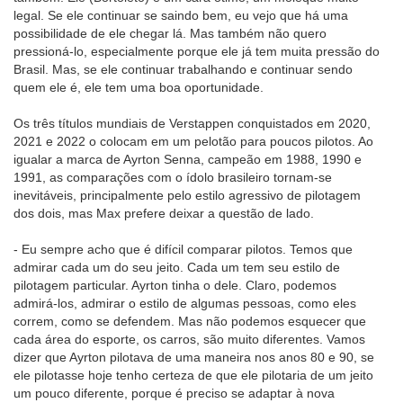
legal. Se ele continuar se saindo bem, eu vejo que há uma
possibilidade de ele chegar lá. Mas também não quero
pressioná-lo, especialmente porque ele já tem muita pressão do
Brasil. Mas, se ele continuar trabalhando e continuar sendo
quem ele é, ele tem uma boa oportunidade.
Os três títulos mundiais de Verstappen conquistados em 2020,
2021 e 2022 o colocam em um pelotão para poucos pilotos. Ao
igualar a marca de Ayrton Senna, campeão em 1988, 1990 e
1991, as comparações com o ídolo brasileiro tornam-se
inevitáveis, principalmente pelo estilo agressivo de pilotagem
dos dois, mas Max prefere deixar a questão de lado.
- Eu sempre acho que é difícil comparar pilotos. Temos que
admirar cada um do seu jeito. Cada um tem seu estilo de
pilotagem particular. Ayrton tinha o dele. Claro, podemos
admirá-los, admirar o estilo de algumas pessoas, como eles
correm, como se defendem. Mas não podemos esquecer que
cada área do esporte, os carros, são muito diferentes. Vamos
dizer que Ayrton pilotava de uma maneira nos anos 80 e 90, se
ele pilotasse hoje tenho certeza de que ele pilotaria de um jeito
um pouco diferente, porque é preciso se adaptar à nova