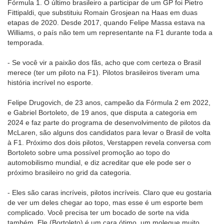
Fórmula 1. O último brasileiro a participar de um GP foi Pietro
Fittipaldi, que substituiu Romain Grosjean na Haas em duas
etapas de 2020. Desde 2017, quando Felipe Massa estava na
Williams, o país não tem um representante na F1 durante toda a
temporada.
- Se você vir a paixão dos fãs, acho que com certeza o Brasil
merece (ter um piloto na F1). Pilotos brasileiros tiveram uma
história incrível no esporte.
Felipe Drugovich, de 23 anos, campeão da Fórmula 2 em 2022,
e Gabriel Bortoleto, de 19 anos, que disputa a categoria em
2024 e faz parte do programa de desenvolvimento de pilotos da
McLaren, são alguns dos candidatos para levar o Brasil de volta
à F1. Próximo dos dois pilotos, Verstappen revela conversa com
Bortoleto sobre uma possível promoção ao topo do
automobilismo mundial, e diz acreditar que ele pode ser o
próximo brasileiro no grid da categoria.
- Eles são caras incríveis, pilotos incríveis. Claro que eu gostaria
de ver um deles chegar ao topo, mas esse é um esporte bem
complicado. Você precisa ter um bocado de sorte na vida
também. Ele (Bortoleto) é um cara ótimo, um moleque muito