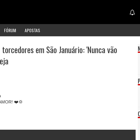
FÓRUM
APOSTAS
e torcedores em São Januário: 'Nunca vão
eja
a
MOR! ❤️💢