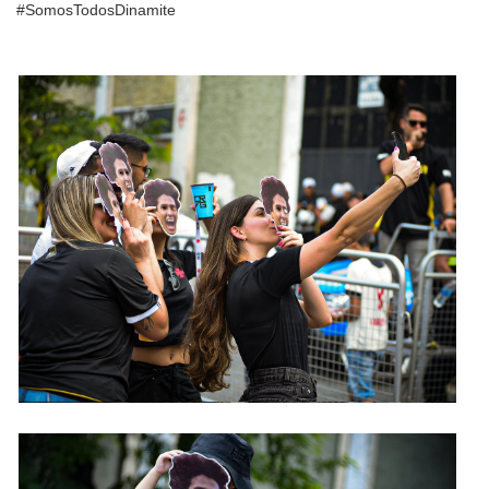
#SomosTodosDinamite