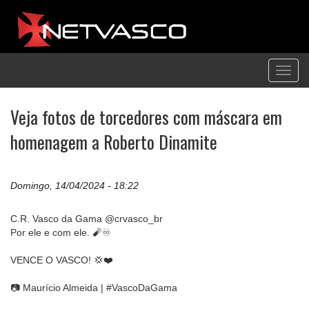
Toggl
navig
Veja fotos de torcedores com máscara em
homenagem a Roberto Dinamite
Domingo, 14/04/2024 - 18:22
C.R. Vasco da Gama @crvasco_br
Por ele e com ele. 🧨♾️
VENCE O VASCO! 💢❤️
📷 Maurício Almeida | #VascoDaGama