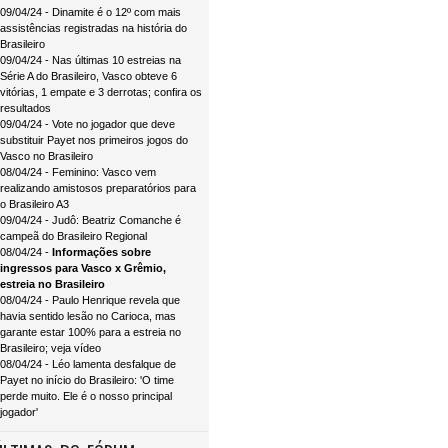
09/04/24 - Dinamite é o 12º com mais
assistências registradas na história do
Brasileiro
09/04/24 - Nas últimas 10 estreias na
Série A do Brasileiro, Vasco obteve 6
vitórias, 1 empate e 3 derrotas; confira os
resultados
09/04/24 - Vote no jogador que deve
substituir Payet nos primeiros jogos do
Vasco no Brasileiro
08/04/24 - Feminino: Vasco vem
realizando amistosos preparatórios para
o Brasileiro A3
09/04/24 - Judô: Beatriz Comanche é
campeã do Brasileiro Regional
08/04/24 -
Informações sobre
ingressos para Vasco x Grêmio,
estreia no Brasileiro
08/04/24 - Paulo Henrique revela que
havia sentido lesão no Carioca, mas
garante estar 100% para a estreia no
Brasileiro; veja vídeo
08/04/24 - Léo lamenta desfalque de
Payet no início do Brasileiro: 'O time
perde muito. Ele é o nosso principal
jogador'