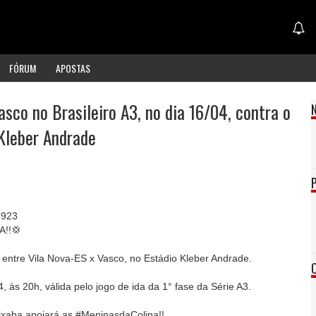
FÓRUM
APOSTAS
asco no Brasileiro A3, no dia 16/04, contra o
 Kleber Andrade
1923
!!💢
 entre Vila Nova-ES x Vasco, no Estádio Kleber Andrade.
, às 20h, válida pelo jogo de ida da 1° fase da Série A3.
ixaba apoiará as #MeninasdaColina!!