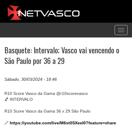
Toggl
navig
Basquete: Intervalo; Vasco vai vencendo o
São Paulo por 36 a 29
Sábado, 30/03/2024 - 18:46
R10 Score Vasco da Gama @r10scorevasco
🏀 INTERVALO
R10 Score Vasco da Gama 36 x 29 São Paulo
🔗
https://youtube.com/live/M6st0SXeeI0?feature=share