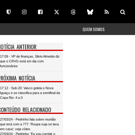
QUEM SOMOS
NOTÍCIA ANTERIOR
17:09 - VP de finanças, Silvio Almeida diz
que o CRVG está em dia com
funcionários
PRÓXIMA NOTÍCIA
17:12 - Sub-20: Vasco goleia o Nova
Iguaçu e se classifica para a semifinal da
Copa Rio: 4 a 0
CONTEÚDO RELACIONADO
27/03/24 - Pedrinho fala sobre reunião
que terá com a 777: 'Roupa suja se lava
em casa'; veja vídeo
27/03/24 - Pedrinho: 'Eu vou corrigir o