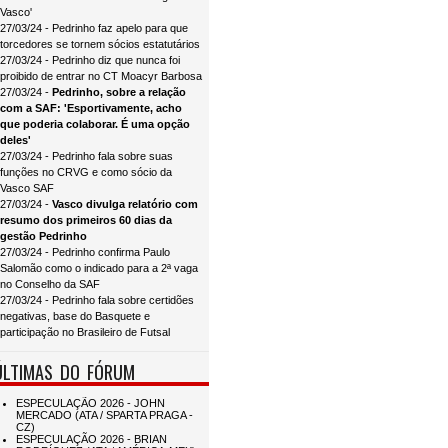
Vasco'
27/03/24 - Pedrinho faz apelo para que
torcedores se tornem sócios estatutários
27/03/24 - Pedrinho diz que nunca foi
proibido de entrar no CT Moacyr Barbosa
27/03/24 -
Pedrinho, sobre a relação
com a SAF: 'Esportivamente, acho
que poderia colaborar. É uma opção
deles'
27/03/24 - Pedrinho fala sobre suas
funções no CRVG e como sócio da
Vasco SAF
27/03/24 -
Vasco divulga relatório com
resumo dos primeiros 60 dias da
gestão Pedrinho
27/03/24 - Pedrinho confirma Paulo
Salomão como o indicado para a 2ª vaga
no Conselho da SAF
27/03/24 - Pedrinho fala sobre certidões
negativas, base do Basquete e
participação no Brasileiro de Futsal
ÚLTIMAS DO FÓRUM