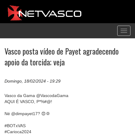
Toggl
navig
Vasco posta vídeo de Payet agradecendo
apoio da torcida; veja
Domingo, 18/02/2024 - 19:29
Vasco da Gama @VascodaGama
AQUI É VASCO, P*%#@!
Né @dimpayet17? 😍💢
#BOTxVAS
#Carioca2024