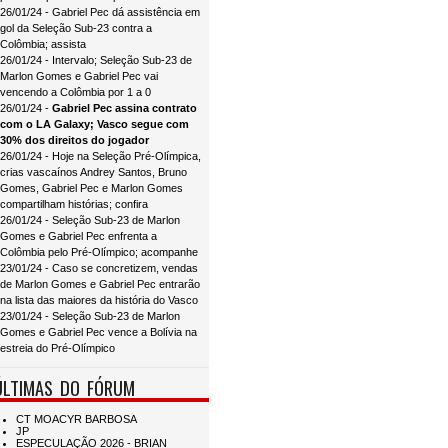
26/01/24 - Gabriel Pec dá assistência em
gol da Seleção Sub-23 contra a
Colômbia; assista
26/01/24 - Intervalo; Seleção Sub-23 de
Marlon Gomes e Gabriel Pec vai
vencendo a Colômbia por 1 a 0
26/01/24 -
Gabriel Pec assina contrato
com o LA Galaxy; Vasco segue com
30% dos direitos do jogador
26/01/24 - Hoje na Seleção Pré-Olímpica,
crias vascaínos Andrey Santos, Bruno
Gomes, Gabriel Pec e Marlon Gomes
compartilham histórias; confira
26/01/24 - Seleção Sub-23 de Marlon
Gomes e Gabriel Pec enfrenta a
Colômbia pelo Pré-Olímpico; acompanhe
23/01/24 - Caso se concretizem, vendas
de Marlon Gomes e Gabriel Pec entrarão
na lista das maiores da história do Vasco
23/01/24 - Seleção Sub-23 de Marlon
Gomes e Gabriel Pec vence a Bolívia na
estreia do Pré-Olímpico
ÚLTIMAS DO FÓRUM