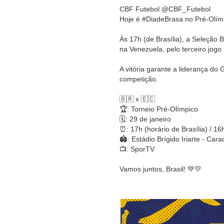
CBF Futebol @CBF_Futebol
Hoje é #DiadeBrasa no Pré-Olímp
Às 17h (de Brasília), a Seleção B
na Venezuela, pelo terceiro jogo
A vitória garante a liderança do 
competição.
🇧🇷 x 🇪🇨
🏆: Torneio Pré-Olímpico
🗓: 29 de janeiro
⏰: 17h (horário de Brasília) / 16h
🏟: Estádio Brígido Iriarte - Car
📺: SporTV
Vamos juntos, Brasil! 💚💛