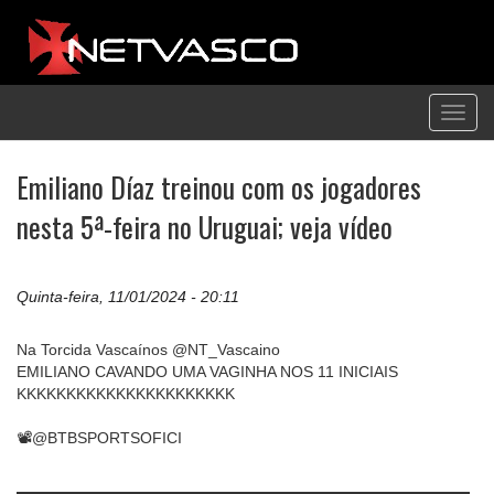
Toggl
navig
Emiliano Díaz treinou com os jogadores
nesta 5ª-feira no Uruguai; veja vídeo
Quinta-feira, 11/01/2024 - 20:11
Na Torcida Vascaínos @NT_Vascaino
EMILIANO CAVANDO UMA VAGINHA NOS 11 INICIAIS
KKKKKKKKKKKKKKKKKKKKKK
📽️@BTBSPORTSOFICI