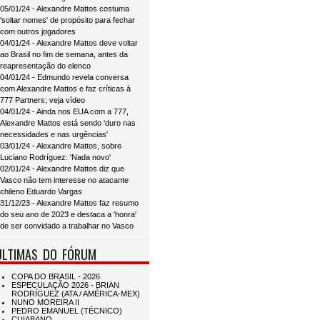
05/01/24 - Alexandre Mattos costuma
'soltar nomes' de propósito para fechar
com outros jogadores
04/01/24 - Alexandre Mattos deve voltar
ao Brasil no fim de semana, antes da
reapresentação do elenco
04/01/24 - Edmundo revela conversa
com Alexandre Mattos e faz críticas à
777 Partners; veja vídeo
04/01/24 - Ainda nos EUA com a 777,
Alexandre Mattos está sendo 'duro nas
necessidades e nas urgências'
03/01/24 - Alexandre Mattos, sobre
Luciano Rodríguez: 'Nada novo'
02/01/24 - Alexandre Mattos diz que
Vasco não tem interesse no atacante
chileno Eduardo Vargas
31/12/23 - Alexandre Mattos faz resumo
do seu ano de 2023 e destaca a 'honra'
de ser convidado a trabalhar no Vasco
ÚLTIMAS DO FÓRUM