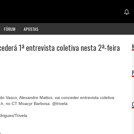
FÓRUM
APOSTAS
ederá 1ª entrevista coletiva nesta 2ª-feira
 do Vasco, Alexandre Mattos, vai conceder entrevista coletiva
1h, no CT Moacyr Barbosa. @trivela
drigues/Trivela
a