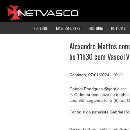
FUTEBOL
MAIS ESPORTES
HISTÓRIA
NOTÍCIAS
Alexandre Mattos conc
às 11h30 com VascoTV
Domingo, 07/01/2024 - 10:11
Gabriel Rodrigues @gabrielcsr
⚠️ O diretor executivo de futebol
amanhã, segunda-feira (8), às 1
Fonte: X do jornalista Gabriel Ro
Vasco da Gama @VascodaGam