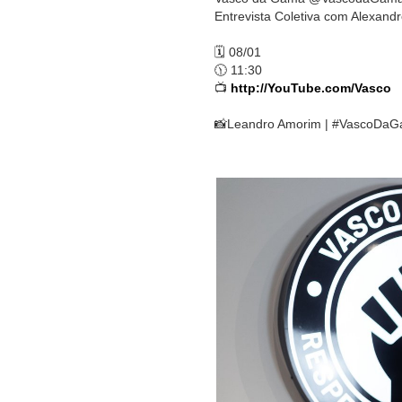
Entrevista Coletiva com Alexand
🗓️ 08/01
🕦 11:30
📺
http://YouTube.com/Vasco
📸Leandro Amorim | #VascoDa