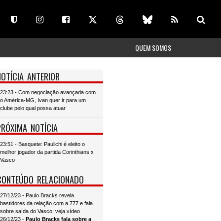
QUEM SOMOS
NOTÍCIA ANTERIOR
23:23 - Com negociação avançada com
o América-MG, Ivan quer ir para um
clube pelo qual possa atuar
PRÓXIMA NOTÍCIA
23:51 - Basquete: Paulichi é eleito o
melhor jogador da partida Corinthians x
Vasco
CONTEÚDO RELACIONADO
27/12/23 - Paulo Bracks revela
bastidores da relação com a 777 e fala
sobre saída do Vasco; veja vídeo
26/12/23 -
Paulo Bracks fala sobre a