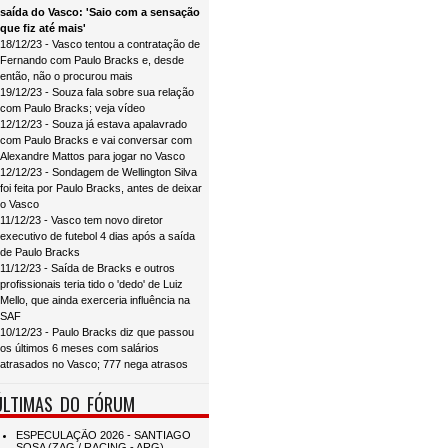
saída do Vasco: 'Saio com a sensação
que fiz até mais'
18/12/23 - Vasco tentou a contratação de
Fernando com Paulo Bracks e, desde
então, não o procurou mais
19/12/23 - Souza fala sobre sua relação
com Paulo Bracks; veja vídeo
12/12/23 - Souza já estava apalavrado
com Paulo Bracks e vai conversar com
Alexandre Mattos para jogar no Vasco
12/12/23 - Sondagem de Wellington Silva
foi feita por Paulo Bracks, antes de deixar
o Vasco
11/12/23 - Vasco tem novo diretor
executivo de futebol 4 dias após a saída
de Paulo Bracks
11/12/23 - Saída de Bracks e outros
profissionais teria tido o 'dedo' de Luiz
Mello, que ainda exerceria influência na
SAF
10/12/23 - Paulo Bracks diz que passou
os últimos 6 meses com salários
atrasados no Vasco; 777 nega atrasos
ÚLTIMAS DO FÓRUM