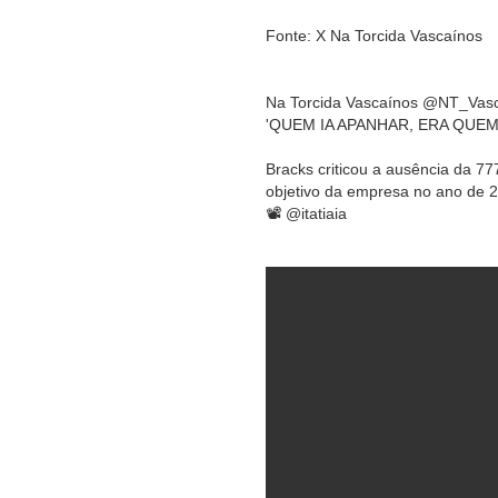
Fonte: X Na Torcida Vascaínos
Na Torcida Vascaínos @NT_Vas
'QUEM IA APANHAR, ERA QUEM
Bracks criticou a ausência da 77
objetivo da empresa no ano de 
📽️ @itatiaia