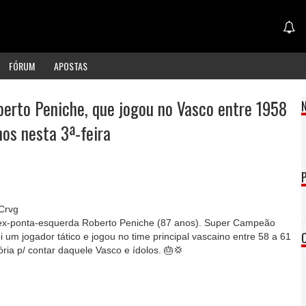
FÓRUM
APOSTAS
erto Peniche, que jogou no Vasco entre 1958
nos nesta 3ª-feira
Crvg
o ex-ponta-esquerda Roberto Peniche (87 anos). Super Campeão
i um jogador tático e jogou no time principal vascaino entre 58 a 61
ria p/ contar daquele Vasco e ídolos. 🎂💢