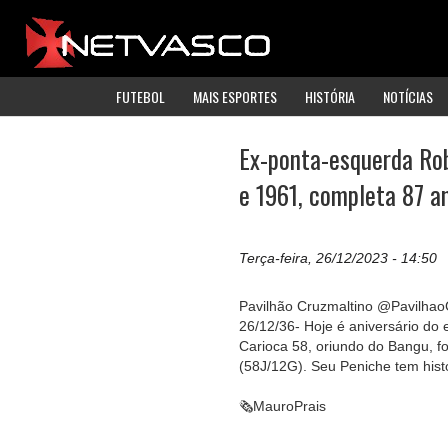
FUTEBOL
MAIS ESPORTES
HISTÓRIA
NOTÍCIAS
Ex-ponta-esquerda Rob
e 1961, completa 87 a
Terça-feira, 26/12/2023 - 14:50
Pavilhão Cruzmaltino @Pavilhao
26/12/36- Hoje é aniversário d
Carioca 58, oriundo do Bangu, fo
(58J/12G). Seu Peniche tem histó
🗞️MauroPrais