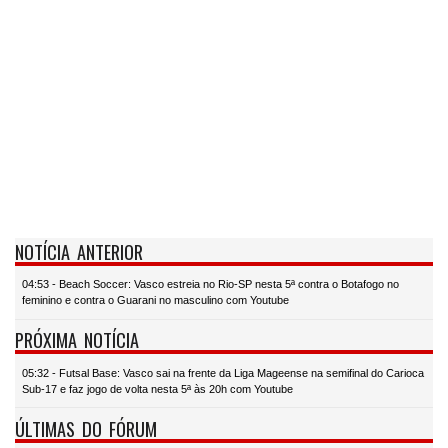
NOTÍCIA ANTERIOR
04:53 - Beach Soccer: Vasco estreia no Rio-SP nesta 5ª contra o Botafogo no
feminino e contra o Guarani no masculino com Youtube
PRÓXIMA NOTÍCIA
05:32 - Futsal Base: Vasco sai na frente da Liga Mageense na semifinal do Carioca
Sub-17 e faz jogo de volta nesta 5ª às 20h com Youtube
ÚLTIMAS DO FÓRUM