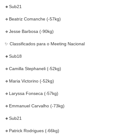
🔸️Sub21
🔹Beatriz Comanche (-57kg)
🔹Jesse Barbosa (-90kg)
✨️ Classificados para o Meeting Nacional
🔸️Sub18
🔹️Camilla Stephaneli (-52kg)
🔹️Maria Victorino (-52kg)
🔹️Laryssa Fonseca (-57kg)
🔹Emmanuel Carvalho (-73kg)
🔸️Sub21
🔹️Patrick Rodrigues (-66kg)