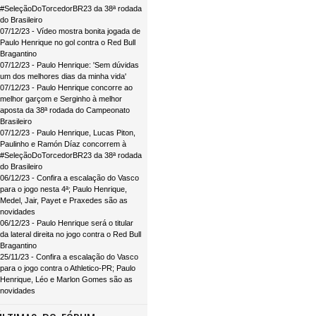
#SeleçãoDoTorcedorBR23 da 38ª rodada
do Brasileiro
07/12/23 - Vídeo mostra bonita jogada de
Paulo Henrique no gol contra o Red Bull
Bragantino
07/12/23 - Paulo Henrique: 'Sem dúvidas
um dos melhores dias da minha vida'
07/12/23 - Paulo Henrique concorre ao
melhor garçom e Serginho à melhor
aposta da 38ª rodada do Campeonato
Brasileiro
07/12/23 - Paulo Henrique, Lucas Piton,
Paulinho e Ramón Díaz concorrem à
#SeleçãoDoTorcedorBR23 da 38ª rodada
do Brasileiro
06/12/23 - Confira a escalação do Vasco
para o jogo nesta 4ª; Paulo Henrique,
Medel, Jair, Payet e Praxedes são as
novidades
06/12/23 - Paulo Henrique será o titular
da lateral direita no jogo contra o Red Bull
Bragantino
25/11/23 - Confira a escalação do Vasco
para o jogo contra o Athletico-PR; Paulo
Henrique, Léo e Marlon Gomes são as
novidades