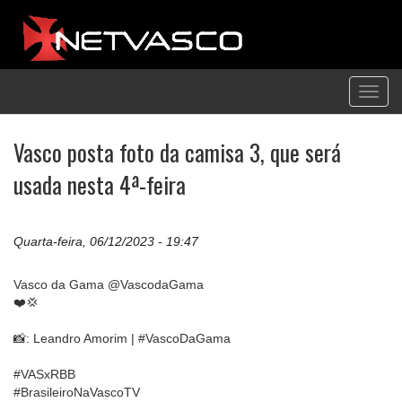
Toggl
navig
Vasco posta foto da camisa 3, que será
usada nesta 4ª-feira
Quarta-feira, 06/12/2023 - 19:47
Vasco da Gama @VascodaGama
❤️💢
📸: Leandro Amorim | #VascoDaGama
#VASxRBB
#BrasileiroNaVascoTV