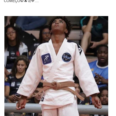
COMEÇO🥋🔥🚀💙....