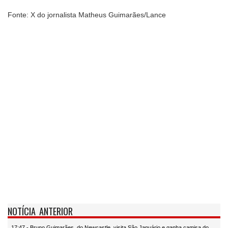
Fonte: X do jornalista Matheus Guimarães/Lance
NOTÍCIA ANTERIOR
17:47 - Bruno Guimarães, do Newcastle, visita São Januário e ganha camisa do