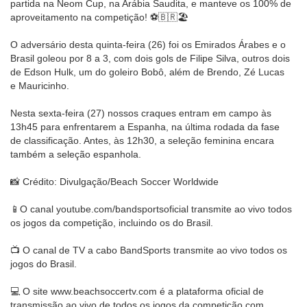
partida na Neom Cup, na Arábia Saudita, e manteve os 100% de
aproveitamento na competição! ⚽️🇧🇷🏖️
O adversário desta quinta-feira (26) foi os Emirados Árabes e o
Brasil goleou por 8 a 3, com dois gols de Filipe Silva, outros dois
de Edson Hulk, um do goleiro Bobô, além de Brendo, Zé Lucas
e Mauricinho.
Nesta sexta-feira (27) nossos craques entram em campo às
13h45 para enfrentarem a Espanha, na última rodada da fase
de classificação. Antes, às 12h30, a seleção feminina encara
também a seleção espanhola.
📸 Crédito: Divulgação/Beach Soccer Worldwide
📱O canal youtube.com/bandsportsoficial transmite ao vivo todos
os jogos da competição, incluindo os do Brasil.
📺 O canal de TV a cabo BandSports transmite ao vivo todos os
jogos do Brasil.
💻 O site www.beachsoccertv.com é a plataforma oficial de
transmissão ao vivo de todos os jogos da competição com