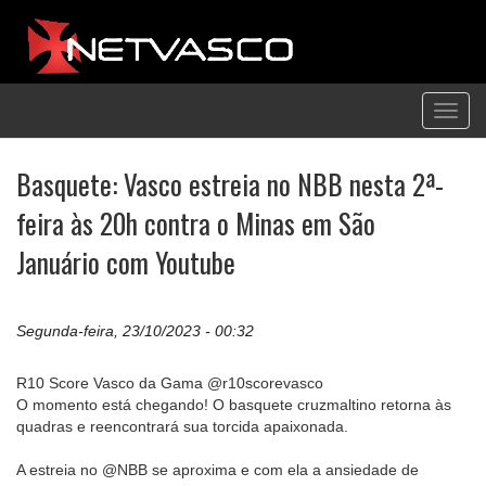
Toggl
navig
Basquete: Vasco estreia no NBB nesta 2ª-
feira às 20h contra o Minas em São
Januário com Youtube
Segunda-feira, 23/10/2023 - 00:32
R10 Score Vasco da Gama @r10scorevasco
O momento está chegando! O basquete cruzmaltino retorna às
quadras e reencontrará sua torcida apaixonada.
A estreia no @NBB se aproxima e com ela a ansiedade de