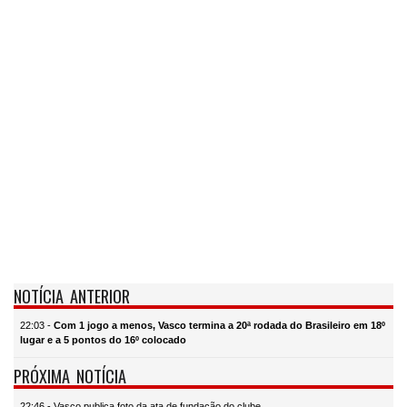
NOTÍCIA ANTERIOR
22:03 -
Com 1 jogo a menos, Vasco termina a 20ª rodada do Brasileiro em 18º
lugar e a 5 pontos do 16º colocado
PRÓXIMA NOTÍCIA
22:46 - Vasco publica foto da ata de fundação do clube