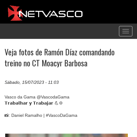
Toggl
navig
Veja fotos de Ramón Díaz comandando
treino no CT Moacyr Barbosa
Sábado, 15/07/2023 - 11:03
Vasco da Gama @VascodaGama
𝗧𝗿𝗮𝗯𝗮𝗹𝗵𝗮𝗿 𝘆 𝗧𝗿𝗮𝗯𝗮𝗷𝗮𝗿 💪💢
📸: Daniel Ramalho | #VascoDaGama