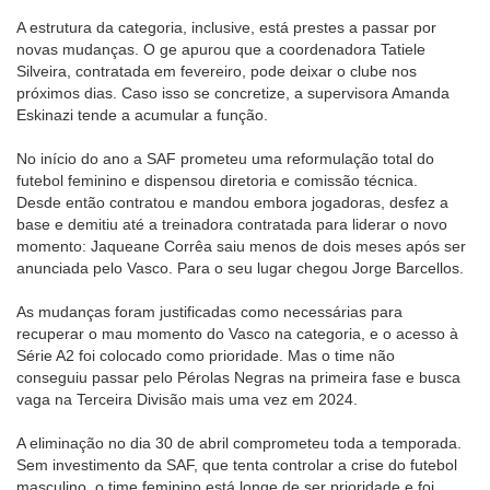
A estrutura da categoria, inclusive, está prestes a passar por
novas mudanças. O ge apurou que a coordenadora Tatiele
Silveira, contratada em fevereiro, pode deixar o clube nos
próximos dias. Caso isso se concretize, a supervisora Amanda
Eskinazi tende a acumular a função.
No início do ano a SAF prometeu uma reformulação total do
futebol feminino e dispensou diretoria e comissão técnica.
Desde então contratou e mandou embora jogadoras, desfez a
base e demitiu até a treinadora contratada para liderar o novo
momento: Jaqueane Corrêa saiu menos de dois meses após ser
anunciada pelo Vasco. Para o seu lugar chegou Jorge Barcellos.
As mudanças foram justificadas como necessárias para
recuperar o mau momento do Vasco na categoria, e o acesso à
Série A2 foi colocado como prioridade. Mas o time não
conseguiu passar pelo Pérolas Negras na primeira fase e busca
vaga na Terceira Divisão mais uma vez em 2024.
A eliminação no dia 30 de abril comprometeu toda a temporada.
Sem investimento da SAF, que tenta controlar a crise do futebol
masculino, o time feminino está longe de ser prioridade e foi