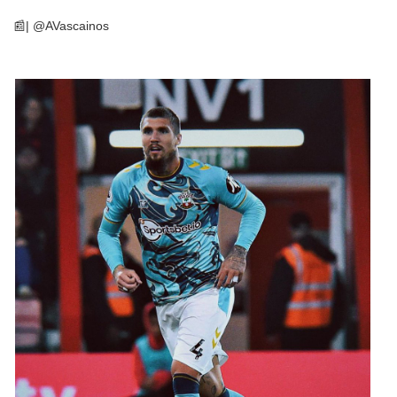
📰| @AVascainos