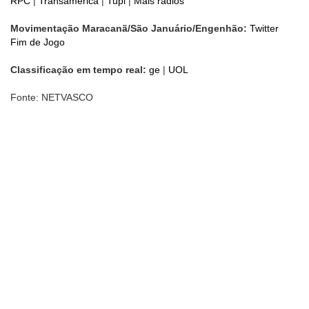
RPC
|
Transamérica
|
Tupi
|
Mais rádios
Movimentação Maracanã/São Januário/Engenhão:
Twitter
Fim de Jogo
Classificação em tempo real:
ge
|
UOL
Fonte: NETVASCO