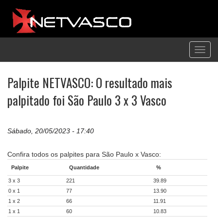
Toggl
navig
Palpite NETVASCO: O resultado mais
palpitado foi São Paulo 3 x 3 Vasco
Sábado, 20/05/2023 - 17:40
Confira todos os palpites para São Paulo x Vasco:
Palpite
Quantidade
%
3 x 3
221
39.89
0 x 1
77
13.90
1 x 2
66
11.91
1 x 1
60
10.83