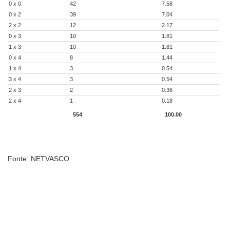
0 x 0
42
7.58
0 x 2
39
7.04
2 x 2
12
2.17
0 x 3
10
1.81
1 x 3
10
1.81
0 x 4
8
1.44
1 x 4
3
0.54
3 x 4
3
0.54
2 x 3
2
0.36
2 x 4
1
0.18
554
100.00
Fonte: NETVASCO