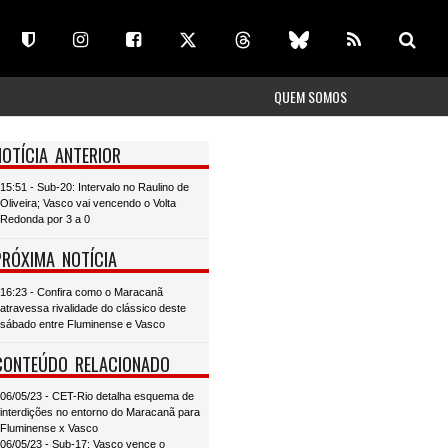
QUEM SOMOS
NOTÍCIA ANTERIOR
15:51 - Sub-20: Intervalo no Raulino de
Oliveira; Vasco vai vencendo o Volta
Redonda por 3 a 0
PRÓXIMA NOTÍCIA
16:23 - Confira como o Maracanã
atravessa rivalidade do clássico deste
sábado entre Fluminense e Vasco
CONTEÚDO RELACIONADO
06/05/23 - CET-Rio detalha esquema de
interdições no entorno do Maracanã para
Fluminense x Vasco
06/05/23 - Sub-17: Vasco vence o