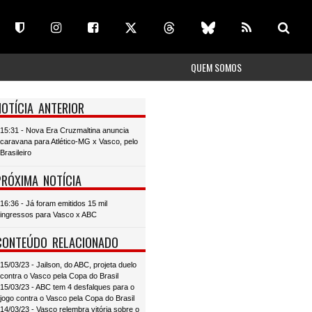
QUEM SOMOS
NOTÍCIA ANTERIOR
15:31 - Nova Era Cruzmaltina anuncia
caravana para Atlético-MG x Vasco, pelo
Brasileiro
PRÓXIMA NOTÍCIA
16:36 - Já foram emitidos 15 mil
ingressos para Vasco x ABC
CONTEÚDO RELACIONADO
15/03/23 - Jailson, do ABC, projeta duelo
contra o Vasco pela Copa do Brasil
15/03/23 - ABC tem 4 desfalques para o
jogo contra o Vasco pela Copa do Brasil
14/03/23 - Vasco relembra vitória sobre o