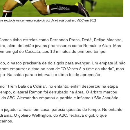
sa e explode na comemoração do gol da virada contra o ABC em 2011
omes tinha estrelas como Fernando Prass, Dedé, Felipe Maestro,
dro, além de então jovens promissores como Romulo e Allan. Mas
com um gol de Cascata, aos 18 minutos do primeiro tempo.
ado, o Vasco precisaria de dois gols para avançar. Um empate já não
ntaram empurrar o time ao som de "O Vasco é o time da virada", mas
. Na saída para o intervalo o clima foi de apreensão.
mo "Trem Bala da Colina", no entanto, enfim despertou na etapa
 tempo, o lateral Ramon foi derrubado na área. O árbitro marcou
, do ABC. Alecsandro empatou a partida e inflamou São Januário.
m jogador a mais, em casa, parecia questão de tempo. No entanto,
drama. O goleiro Wellington, do ABC, fechava o gol, o que
caínos.