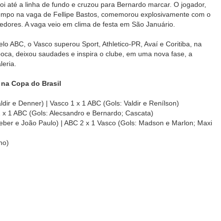
foi até a linha de fundo e cruzou para Bernardo marcar. O jogador,
empo na vaga de Fellipe Bastos, comemorou explosivamente com o
edores. A vaga veio em clima de festa em São Januário.
elo ABC, o Vasco superou Sport, Athletico-PR, Avaí e Coritiba, na
ca, deixou saudades e inspira o clube, em uma nova fase, a
leria.
 na Copa do Brasil
ldir e Denner) | Vasco 1 x 1 ABC (Gols: Valdir e Renílson)
2 x 1 ABC (Gols: Alecsandro e Bernardo; Cascata)
leber e João Paulo) | ABC 2 x 1 Vasco (Gols: Madson e Marlon; Maxi
no)