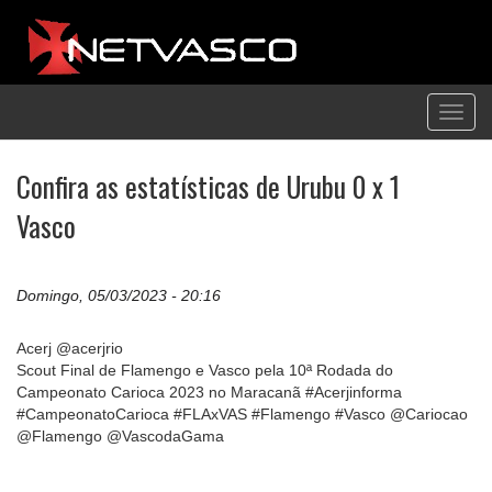
Toggl
navig
Confira as estatísticas de Urubu 0 x 1
Vasco
Domingo, 05/03/2023 - 20:16
Acerj @acerjrio
Scout Final de Flamengo e Vasco pela 10ª Rodada do
Campeonato Carioca 2023 no Maracanã #Acerjinforma
#CampeonatoCarioca #FLAxVAS #Flamengo #Vasco @Cariocao
@Flamengo @VascodaGama