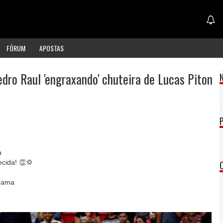
FÓRUM
APOSTAS
dro Raul 'engraxando' chuteira de Lucas Piton
a
cida! 👏💢
aGama