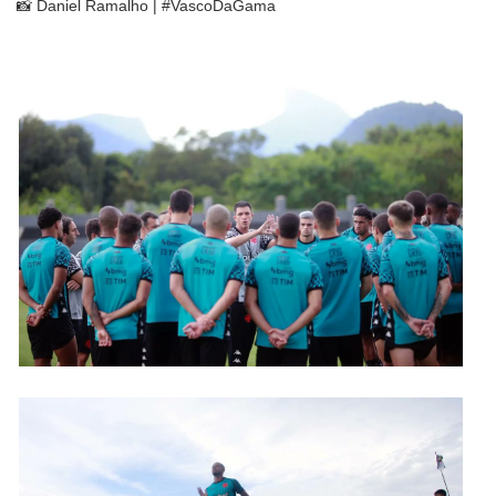
📸 Daniel Ramalho | #VascoDaGama