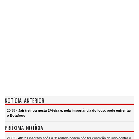
NOTÍCIA ANTERIOR
20:38 -
Jair treinou nesta 2ª-feira e, pela importância do jogo, pode enfrentar
o Botafogo
PRÓXIMA NOTÍCIA
21:03 - Atletas inscritos após a 3ª rodada podem não ter condição de jogo contra o