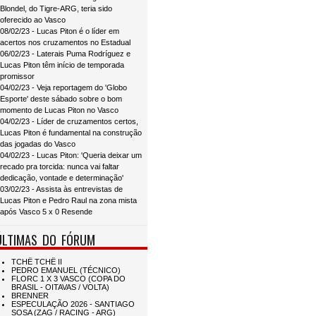
Blondel, do Tigre-ARG, teria sido
oferecido ao Vasco
08/02/23 - Lucas Piton é o líder em
acertos nos cruzamentos no Estadual
06/02/23 - Laterais Puma Rodríguez e
Lucas Piton têm início de temporada
promissor
04/02/23 - Veja reportagem do 'Globo
Esporte' deste sábado sobre o bom
momento de Lucas Piton no Vasco
04/02/23 - Líder de cruzamentos certos,
Lucas Piton é fundamental na construção
das jogadas do Vasco
04/02/23 - Lucas Piton: 'Queria deixar um
recado pra torcida: nunca vai faltar
dedicação, vontade e determinação'
03/02/23 - Assista às entrevistas de
Lucas Piton e Pedro Raul na zona mista
após Vasco 5 x 0 Resende
ÚLTIMAS DO FÓRUM